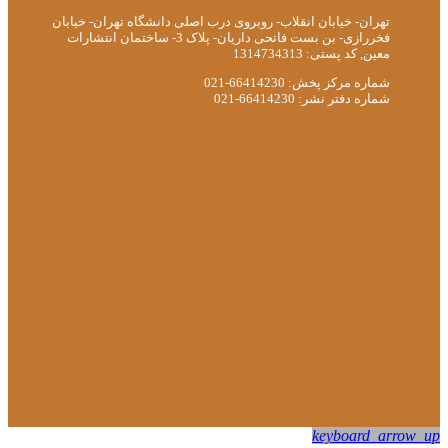
تهران- خیابان انقلاب- روبروی درب اصلی دانشگاه تهران- خیابان
فخررازی- بن بست فاتحی داریان- پلاک 3- ساختمان انتشارات
معین, کد پستی: 1314734313
شماره مرکز پخش: 66414230-021
شماره دفتر نشر: 66414230-021
keyboard_arrow_up