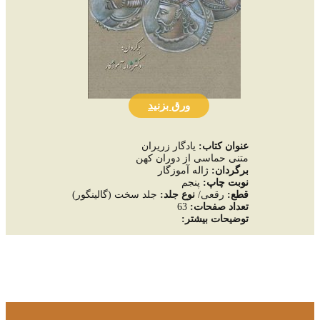
ورق بزنید
عنوان کتاب:
یادگار زریران
متنی حماسی از دوران کهن
برگردان:
ژاله آموزگار
نوبت چاپ:
پنجم
قطع:
رقعی/
نوع جلد:
جلد سخت (گالینگور)
تعداد صفحات
:
63
توضيحات بيشتر: