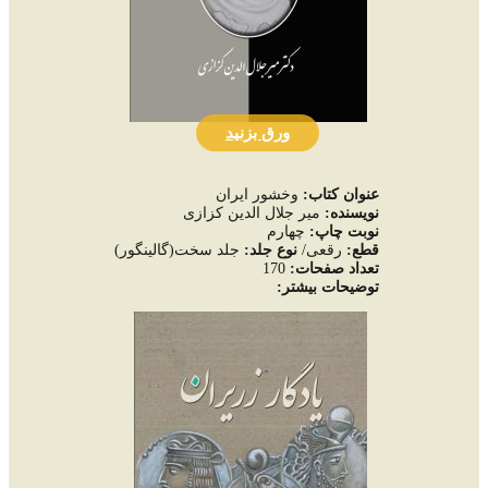
ورق بزنید
عنوان کتاب:
وخشور ایران
نويسنده:
میر جلال الدین کزازی
نوبت چاپ:
چهارم
قطع:
رقعی/
نوع جلد:
جلد سخت(گالینگور)
تعداد صفحات
:
170
توضيحات بيشتر: