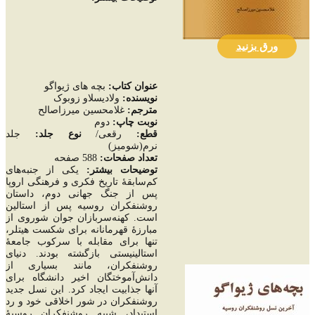
ورق بزنید
عنوان کتاب:
بچه های ژیواگو
نويسنده:
ولادیسلاو زوبوک
مترجم:
غلامحسین میرزاصالح
نوبت چاپ:
دوم
قطع:
رقعی/
نوع جلد:
جلد
نرم(شومیز)
تعداد صفحات
:
588 صفحه
توضيحات بيشتر:
یکی از جنبه‌های
کم‌سابقۀ تاریخ فکری و فرهنگی اروپا
پس از جنگ جهانی دوم، داستان
روشنفکران روسیه پس از استالین
است. کهنه‌سربازان جوان شوروی از
مبارزۀ قهرمانانه برای شکست هیتلر،
تنها برای مقابله با سرکوب جامعۀ
استالینیستی بازگشته بودند. دنیای
روشنفکران، مانند بسیاری از
دانش‌آموختگان اخیر دانشگاه برای
آنها جذابیت ایجاد کرد. این نسل جدید
روشنفکران در شور اخلاقی خود و رد
استبداد، شبیه روشنفکران روسیۀ