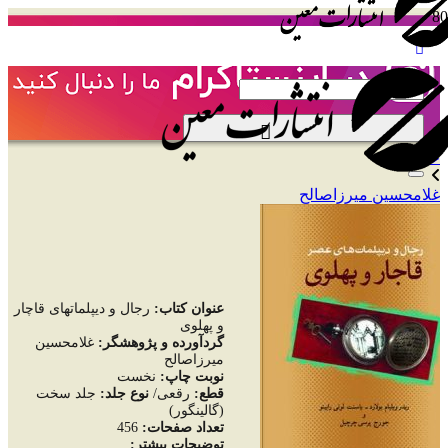
[user_display_name]
خانه
غلامحسین میرزاصالح
عنوان کتاب:
رجال و دیپلماتهای قاچار
و پهلوی
گردآورده و پژوهشگر:
غلامحسین
میرزاصالح
نوبت چاپ:
نخست
قطع:
رقعی/
نوع جلد:
جلد سخت
(گالینگور)
تعداد صفحات
:
456
توضيحات بيشتر: