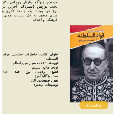
فرزندان ژیواگو
، وارثان روحانی دکتر
نجیب
بوریس پاسترناک
، آخرین در
نوع خود بودند، یک جامعۀ فکری و
هنری متعهد به یک رسالت مدنی،
فرهنگی و اخلاقی.
عنوان کتاب:
خاطرات سیاسی قوام
السلطنه
نويسنده:
غلامحسین میرزاصالح
نوبت چاپ:
ششم
قطع:
رقعی/
نوع جلد:
جلد
سخت(گالینگور)
تعداد صفحات
:
350
توضيحات بيشتر:
ورق بزنید