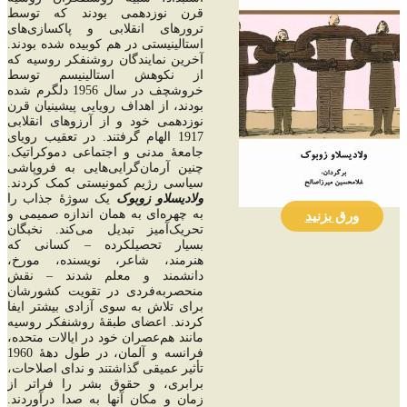
قرن نوزدهمی بودند که توسط
ترورهای انقلابی و پاکسازی‌های
استالینیستی در هم کوبیده شده بودند.
آخرین نمایندگان روشنفکر روسیه که
از نکوهش استالینیسم توسط
خروشچف در سال 1956 دلگرم شده
بودند، از اهداف رویایی پیشینیان قرن
نوزدهمی خود و از آرزوهای انقلابی
1917 الهام گرفتند. در تعقیب رویای
جامعۀ مدنی و اجتماعی دموکراتیک.
چنین آرمان‌گرایی‌هایی به فروپاشی
سیاسی رژیم کمونیستی کمک کردند.
ولادیسلاو زوبوک
یک سوژۀ جذاب را
به چهره‌ای به همان اندازه صمیمی و
ورق بزنید
تحریک‌آمیز تبدیل می‌کند. نخبگان
بسیار تحصیلکرده – کسانی که
هنرمند، شاعر، نویسنده، مورخ،
دانشمند و معلم شدند – نقش
منحصربه‌فردی در تقویت کشورشان
برای تلاش به سوی آزادی بیشتر ایفا
کردند. اعضای طبقۀ روشنفکر روسیه
مانند هم‌عصران خود در ایالات متحده،
فرانسه و آلمان، در طول دهۀ 1960
تأثیر عمیقی گذاشتند و ندای اصلاحات،
برابری، و حقوق بشر را فراتر از
زمان و مکان آنها به صدا درآوردند.