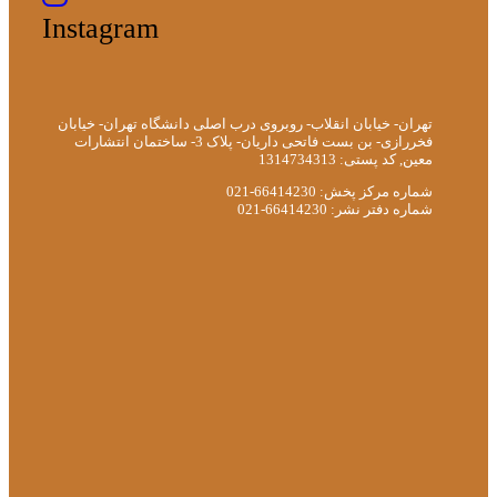
Instagram
تهران- خیابان انقلاب- روبروی درب اصلی دانشگاه تهران- خیابان
فخررازی- بن بست فاتحی داریان- پلاک 3- ساختمان انتشارات
معین, کد پستی: 1314734313
شماره مرکز پخش: 66414230-021
شماره دفتر نشر: 66414230-021