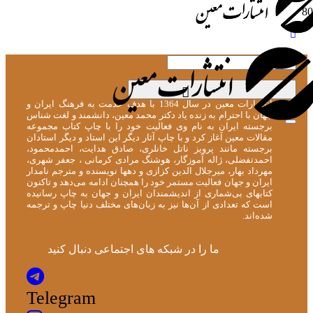
[user_display_name]
انتشارات معین در سال 1364 با هدف خدمت به فرهنگ ایران و
جهان با احترام به زنده یاد دکتر محمد معین، دانشمند و لغت شناس
برجسته ایران به نام وی فعالیت خود را با چاپ کتاب مجموعه
مقالات معین آغاز کرد و با چاپ آثار دیگر این استاد و دیگر استادان
برجسته مانند پرویز ناتل خانلری، صادق هدایت، احمدمحمود،
احمدتفضلی، ژاله آموزگار، هوشنگ مرادی کرمانی ، جعفر شهری،
مهرداد بهار، میرجلال الدین کزازی و دهها نویسنده و مترجم نامدار
ایران و جهان فعالیت مستمر خود را همچنان ادامه می‌دهد و تاکنون
کتابهای بی‌شماری از اندیشمندان ایران و جهان به چاپ رسانیده
است که تعدادی از آن‌ها نیز به زبان‌های مختلف دنیا چاپ و ترجمه
شده‌اند.
ما را در شبکه های اجتماعی دنبال کنید
Telegram