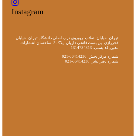
Instagram
تهران- خیابان انقلاب- روبروی درب اصلی دانشگاه تهران- خیابان
فخررازی- بن بست فاتحی داریان- پلاک 3- ساختمان انتشارات
معین, کد پستی: 1314734313
شماره مرکز پخش: 66414230-021
شماره دفتر نشر: 66414230-021