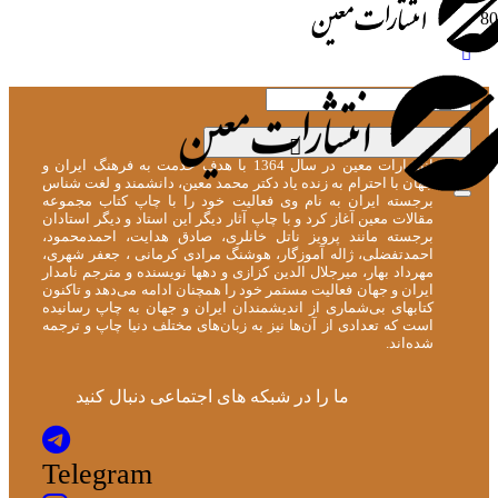
[user_display_name]
انتشارات معین در سال 1364 با هدف خدمت به فرهنگ ایران و
جهان با احترام به زنده یاد دکتر محمد معین، دانشمند و لغت شناس
برجسته ایران به نام وی فعالیت خود را با چاپ کتاب مجموعه
مقالات معین آغاز کرد و با چاپ آثار دیگر این استاد و دیگر استادان
برجسته مانند پرویز ناتل خانلری، صادق هدایت، احمدمحمود،
احمدتفضلی، ژاله آموزگار، هوشنگ مرادی کرمانی ، جعفر شهری،
مهرداد بهار، میرجلال الدین کزازی و دهها نویسنده و مترجم نامدار
ایران و جهان فعالیت مستمر خود را همچنان ادامه می‌دهد و تاکنون
کتابهای بی‌شماری از اندیشمندان ایران و جهان به چاپ رسانیده
است که تعدادی از آن‌ها نیز به زبان‌های مختلف دنیا چاپ و ترجمه
شده‌اند.
ما را در شبکه های اجتماعی دنبال کنید
Telegram