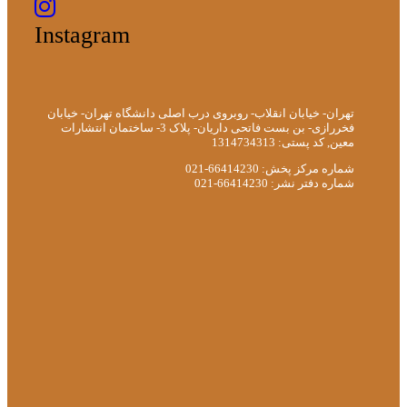
Instagram
تهران- خیابان انقلاب- روبروی درب اصلی دانشگاه تهران- خیابان
فخررازی- بن بست فاتحی داریان- پلاک 3- ساختمان انتشارات
معین, کد پستی: 1314734313
شماره مرکز پخش: 66414230-021
شماره دفتر نشر: 66414230-021