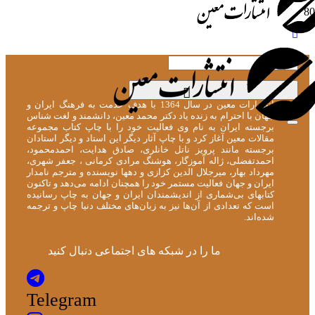
[user_display_name]
انتشارات معین در سال 1364 با هدف خدمت به فرهنگ ایران و
جهان با احترام به زنده یاد دکتر محمد معین، دانشمند و لغت شناس
برجسته ایران به نام وی فعالیت خود را با چاپ کتاب مجموعه
مقالات معین آغاز کرد و با چاپ آثار دیگر این استاد و دیگر استادان
برجسته مانند پرویز ناتل خانلری، صادق هدایت، احمدمحمود،
احمدتفضلی، ژاله آموزگار، هوشنگ مرادی کرمانی ، جعفر شهری،
مهرداد بهار، میرجلال الدین کزازی و دهها نویسنده و مترجم نامدار
ایران و جهان فعالیت مستمر خود را همچنان ادامه می‌دهد و تاکنون
کتابهای بی‌شماری از اندیشمندان ایران و جهان به چاپ رسانیده
است که تعدادی از آن‌ها نیز به زبان‌های مختلف دنیا چاپ و ترجمه
شده‌اند.
ما را در شبکه های اجتماعی دنبال کنید
Telegram