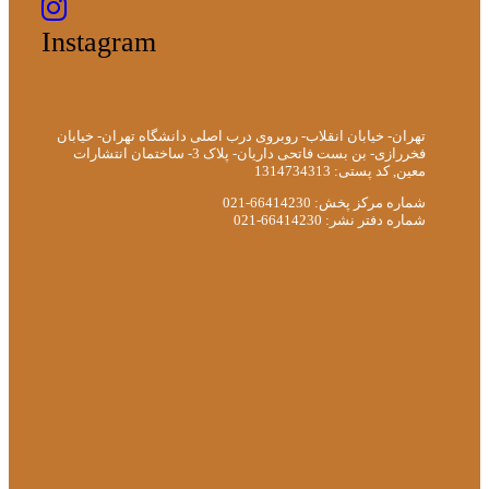
Instagram
تهران- خیابان انقلاب- روبروی درب اصلی دانشگاه تهران- خیابان
فخررازی- بن بست فاتحی داریان- پلاک 3- ساختمان انتشارات
معین, کد پستی: 1314734313
شماره مرکز پخش: 66414230-021
شماره دفتر نشر: 66414230-021