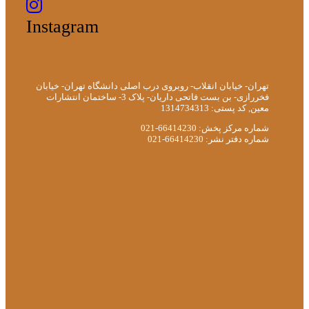
Instagram
تهران- خیابان انقلاب- روبروی درب اصلی دانشگاه تهران- خیابان
فخررازی- بن بست فاتحی داریان- پلاک 3- ساختمان انتشارات
معین, کد پستی: 1314734313
شماره مرکز پخش: 66414230-021
شماره دفتر نشر: 66414230-021