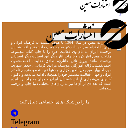
[user_display_name]
انتشارات معین در سال 1364 با هدف خدمت به فرهنگ ایران و
جهان با احترام به زنده یاد دکتر محمد معین، دانشمند و لغت شناس
برجسته ایران به نام وی فعالیت خود را با چاپ کتاب مجموعه
مقالات معین آغاز کرد و با چاپ آثار دیگر این استاد و دیگر استادان
برجسته مانند پرویز ناتل خانلری، صادق هدایت، احمدمحمود،
احمدتفضلی، ژاله آموزگار، هوشنگ مرادی کرمانی ، جعفر شهری،
مهرداد بهار، میرجلال الدین کزازی و دهها نویسنده و مترجم نامدار
ایران و جهان فعالیت مستمر خود را همچنان ادامه می‌دهد و تاکنون
کتابهای بی‌شماری از اندیشمندان ایران و جهان به چاپ رسانیده
است که تعدادی از آن‌ها نیز به زبان‌های مختلف دنیا چاپ و ترجمه
شده‌اند.
ما را در شبکه های اجتماعی دنبال کنید
Telegram